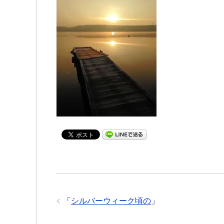
「
シルバーウィーク頃の
」