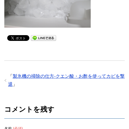
「
製氷機の掃除の仕方-クエン酸・お酢を使ってカビを撃
退
」
コメントを残す
名前
(必須)