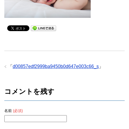
「
d00857edf2999ba9450b0d647e003c66_s
」
コメントを残す
名前
(必須)